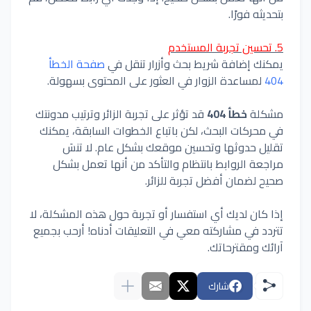
بتحديثه فورًا.
5. تحسين تجربة المستخدم
يمكنك إضافة شريط بحث وأزرار تنقل في
صفحة الخطأ
404
لمساعدة الزوار في العثور على المحتوى بسهولة.
مشكلة
خطأ 404
قد تؤثر على تجربة الزائر وترتيب مدونتك
في محركات البحث، لكن باتباع الخطوات السابقة، يمكنك
تقليل حدوثها وتحسين موقعك بشكل عام. لا تنسَ
مراجعة الروابط بانتظام والتأكد من أنها تعمل بشكل
صحيح لضمان أفضل تجربة للزائر.
إذا كان لديك أي استفسار أو تجربة حول هذه المشكلة، لا
تتردد في مشاركته معي في التعليقات أدناه! أرحب بجميع
آرائك ومقترحاتك.
شارك