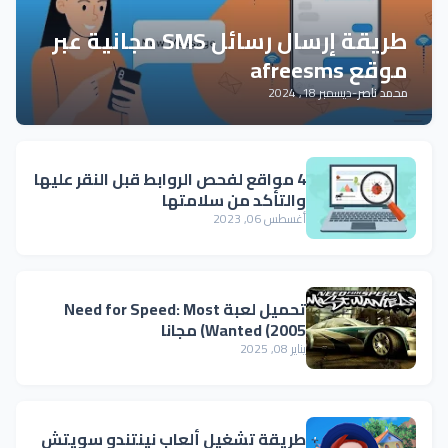
طريقة إرسال رسائل SMS مجانية عبر
موقع afreesms
محمد ناصر
-
ديسمبر 18, 2024
4 مواقع لفحص الروابط قبل النقر عليها
والتأكد من سلامتها
أغسطس 06, 2023
تحميل لعبة Need for Speed: Most
Wanted (2005) مجانا
يناير 08, 2025
طريقة تشغيل ألعاب نينتندو سويتش