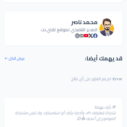
محمد ناصر
المدير التنفيذي لموقع تقني.نت
قد يهمك أيضا:
عرض الكل
Error:
لم يتم العثور على أي نتائج
💬 رأيك يهمنا!
شارِكنا بتعليقك ✍️، وأخبرنا برأيك أو استفسارك، ولا تنسَ مشاركة
الموضوع إن أعجبك 📤😊