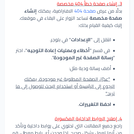
3. إنشاء صفحة خطأ 404 مخصصة
بدلًا من عرض
صفحة 404
الافتراضية، يمكنك
إنشاء
صفحة مخصصة
تساعد الزوار على البقاء في موقعك.
إليك كيفية القيام بذلك:
انتقل إلى "
الإعدادات
" في بلوجر.
في قسم "
أخطاء وعمليات إعادة التوجيه
"، اختر
"
رسالة الصفحة غير الموجودة
".
أضف رسالة ودية مثل:
"عذرًا، الصفحة المطلوبة غير موجودة. يمكنك
الرجوع إلى الرئيسية أو استخدام البحث للوصول إلى ما
تريد."
احفظ التغييرات
.
4. إصلاح الروابط الداخلية المكسورة
راجع جميع المقالات التي تحتوي على روابط داخلية وتأكد
من أنها تعمل بشكل صحيح. إذا وجدت أي رابط معطل، قم