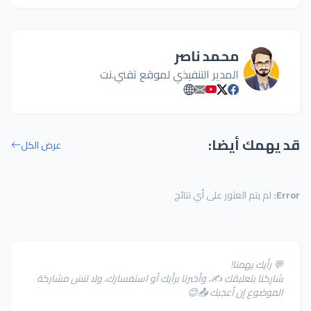
محمد ناصر
المدير التنفيذي لموقع تقني.نت
قد يهمك أيضا:
عرض الكل
Error:
لم يتم العثور على أي نتائج
💬 رأيك يهمنا!
شارِكنا بتعليقك ✍️، وأخبرنا برأيك أو استفسارك، ولا تنسَ مشاركة
الموضوع إن أعجبك 📤😊