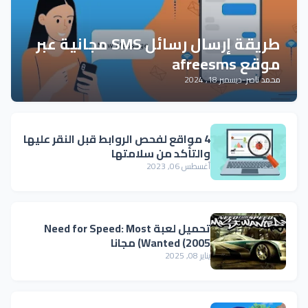
طريقة إرسال رسائل SMS مجانية عبر
موقع afreesms
محمد ناصر
-
ديسمبر 18, 2024
4 مواقع لفحص الروابط قبل النقر عليها
والتأكد من سلامتها
أغسطس 06, 2023
تحميل لعبة Need for Speed: Most
Wanted (2005) مجانا
يناير 08, 2025