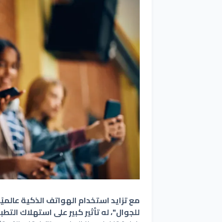
للجوال"، له تأثير كبير على استهلاك التطب