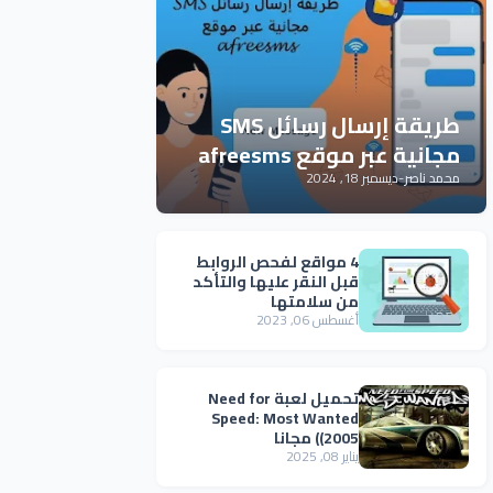
طريقة إرسال رسائل SMS
مجانية عبر موقع afreesms
محمد ناصر
-
ديسمبر 18, 2024
4 مواقع لفحص الروابط
قبل النقر عليها والتأكد
من سلامتها
أغسطس 06, 2023
تحميل لعبة Need for
Speed: Most Wanted
(2005) مجانا
يناير 08, 2025