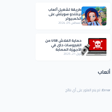
طريقة تشغيل ألعاب
نينتندو سويتش على
الكمبيوتر
أغسطس 05, 2024
حماية الفلاش USB من
الفيروسات حتى في
الأجهزة المصابة
أبريل 21, 2025
ألعاب
Error:
لم يتم العثور على أي نتائج