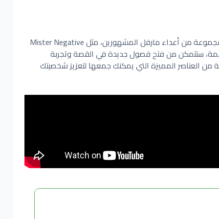
تدور القصة حول سبايدر مان في صراعه مع مجموعة من أعداء مارفل المشهورين، مثل Mister Negative
 كل مهمة، ستتمكن من فتح فصول جديدة في القصة وتجربة
وعة من العناصر المميزة التي يمكنك جمعها لتعزيز شخصيتك