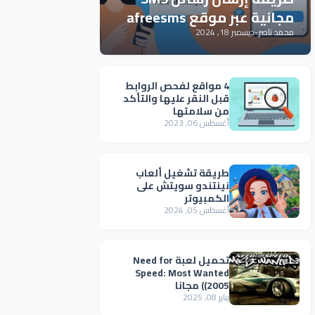
مجانية عبر موقع afreesms
محمد ناصر
-
ديسمبر 18, 2024
4 مواقع لفحص الروابط
قبل النقر عليها والتأكد
من سلامتها
أغسطس 06, 2023
طريقة تشغيل ألعاب
نينتندو سويتش على
الكمبيوتر
أغسطس 05, 2024
تحميل لعبة Need for
Speed: Most Wanted
(2005) مجانا
يناير 08, 2025