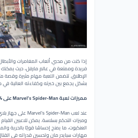
فريدة وممتعة في عالم مارفل، حيث يمكنك ال
الإطلاق. تتضمن اللعبة مهام مثيرة وقصة م
بشكل يجمع بين خبرته وكفاءته العالية في 
مميزات لعبة Marvel’s Spider-Man على PS4
وميزات التحكم بسلاسة. يمكن للاعبين القيام 
العنكبوت، ما يمنح إحساسًا قويًا بالحرية وال
مهارات سبايدر مان وتحسين قدراته في القت