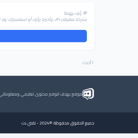
💬 رأيك يهمنا!
شارِكنا بتعليقك ✍️، وأخبرنا برأيك أو استفسارك، و
أحدث
موقع يهدف لتوفير محتوى تعليمي ومعلوماتي للق
جميع الحقوق محفوظة ©2024 -
تقني.نت