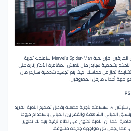
إذا كنت من محبي ألعاب المغامرات والأبطال الخارقين، فإن لعبة Marvel’s Spider-Man ستمنحك تجربة
تحكم بشخصية سبايدر مان لتعيش المغامرة الأكثر إثارة على
تشابكة تعزز من حماسك، حيث يتم تجسيد شخصية سبايدر مان
مواجهة أعداء مارفل المعروفين.
عند لعب Marvel’s Spider-Man على جهاز بلاي ستيشن 4، ستستمتع بتجربة مذهلة بفضل تصميم اللعبة الفريد
بتسلق المباني الشاهقة والقفز بين المباني باستخدام خيوط
مغامرة. كما أن اللعبة تحتوي على نظام ترقية يتيح لك تطوير
ال، مما يجعل كل مواجهة جديدة مشوقة.