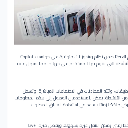
أطلقت مايكروسوفت ميزة جديدة تحمل اسم Recall ضمن نظام ويندوز 11، متوفرة على حواسيب Copilot
Rec على تسجيل كل الأنشطة التي يقوم بها المستخدم على جهازه، مما يسهل عليه
لى التطبيقات، وتتبّع المحادثات في الاجتماعات المباشرة، وتسجل
ا من الأنشطة. يمكن للمستخدمين الوصول إلى هذه المعلومات
ض ملخصًا زمنيًا يساعد في استعادة السياق المطلوب.
يتم عرض جميع أنشطة المستخدم في شكل خط زمني يمكن التنقل عبره بسهولة. وبفضل ميزة "Live