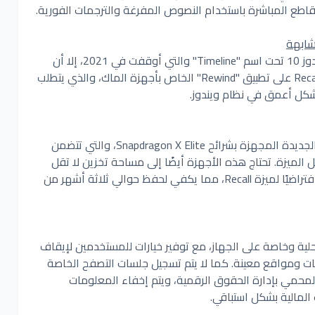
شابهة
رغم أن تقنية مشابهة كانت موجودة في ويندوز 10 تحت اسم "Timeline" والتي أوقفت في 2021، إلا أن
Recall تقدم تحسينات ملحوظة. كما تتفوق Recall على تطبيق "Rewind" الخاص بأجهزة الماك، والذي يتطلب
تعمل Recall فقط على أجهزة Copilot Plus الجديدة المجهزة بشرائح Snapdragon X Elite، والتي تتضمن
ية (NPU) اللازمة لتشغيل الميزة. تحتاج هذه الأجهزة أيضًا إلى مساحة تخزين لا تقل
عن 256 جيجابايت، مع تخصيص 25 جيجابايت افتراضيًا لميزة Recall، مما يكفي لحفظ حوالي ثلاثة أشهر من
 مايكروسوفت أن تظل بيانات Recall محلية وخاصة على الجهاز، مع توفير خيارات للمستخدمين لإيقاف
ات ومواقع معينة. كما لا يتم تسجيل جلسات التصفح الخاصة
حمي بإدارة الحقوق الرقمية، ويتم إخفاء المعلومات
المالية بشكل استباقي.