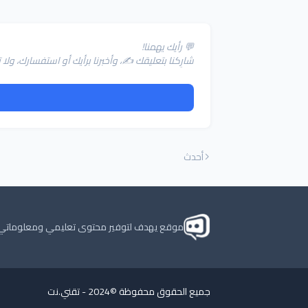
💬 رأيك يهمنا!
شارِكنا بتعليقك ✍️، وأخبرنا برأيك أو استفسارك، و
أحدث
موقع يهدف لتوفير محتوى تعليمي ومعلوماتي للق
جميع الحقوق محفوظة ©2024 -
تقني.نت