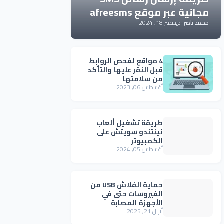
مجانية عبر موقع afreesms
محمد ناصر
-
ديسمبر 18, 2024
4 مواقع لفحص الروابط
قبل النقر عليها والتأكد
من سلامتها
أغسطس 06, 2023
طريقة تشغيل ألعاب
نينتندو سويتش على
الكمبيوتر
أغسطس 05, 2024
حماية الفلاش USB من
الفيروسات حتى في
الأجهزة المصابة
أبريل 21, 2025