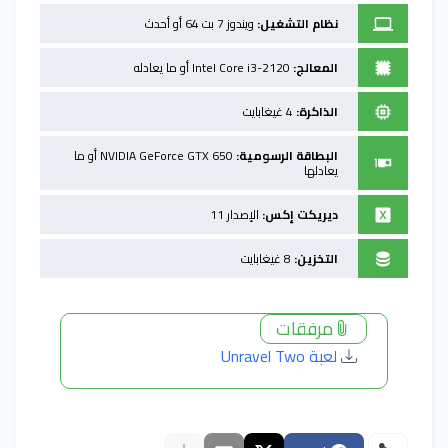
نظام التشغيل:
ويندوز 7 بت 64 أو أحدث
المعالج:
Intel Core i3-2120 أو ما يعادله
الذاكرة:
4 غيغابايت
البطاقة الرسومية:
NVIDIA GeForce GTX 650 أو ما
يعادلها
ديريكت إكس:
الإصدار 11
التخزين:
8 غيغابايت
مرفقات
لعبة Unravel Two