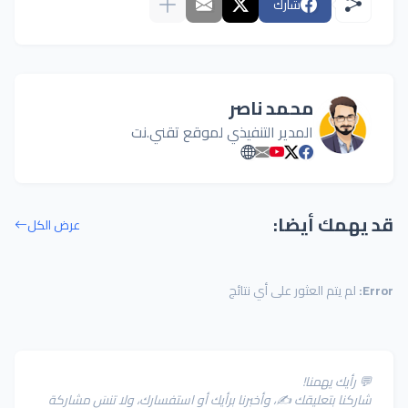
شارك
محمد ناصر
المدير التنفيذي لموقع تقني.نت
قد يهمك أيضا:
عرض الكل
Error:
لم يتم العثور على أي نتائج
💬 رأيك يهمنا!
شارِكنا بتعليقك ✍️، وأخبرنا برأيك أو استفسارك، ولا تنسَ مشاركة