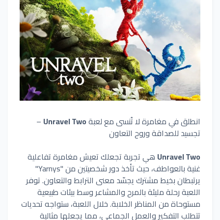
انطلق في مغامرة لا تُنسى مع لعبة
Unravel Two
–
تجسيد للصداقة وروح التعاون
Unravel Two
هي تجربة تجعلك تعيش مغامرة تفاعلية
غنية بالعواطف، حيث تأخذ دور شخصيتين من "Yarnys"
يرتبطان بخيط مشترك يجسّد معنى الترابط والتعاون. توفر
اللعبة رحلة مليئة بالمرح والمشاعر وسط بيئات طبيعية
مستوحاة من المناظر الخلابة. خلال اللعبة، ستواجه تحديات
تتطلب التفكير والعمل الجماعي، مما يجعلها مثالية