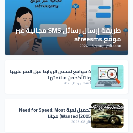
طريقة إرسال رسائل SMS مجانية عبر
موقع afreesms
محمد ناصر
-
ديسمبر 18, 2024
4 مواقع لفحص الروابط قبل النقر عليها
والتأكد من سلامتها
أغسطس 06, 2023
تحميل لعبة Need for Speed: Most
Wanted (2005) مجانا
يناير 08, 2025