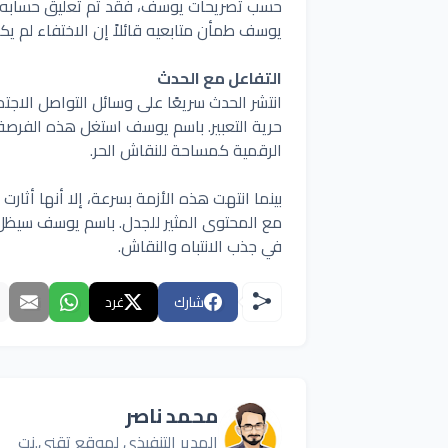
حسب تصريحات يوسف، فقد تم تعليق حسابه بش
يوسف طمأن متابعيه قائلاً إن الاختفاء لم يكن
التفاعل مع الحدث
انتشر الحدث سريعًا على وسائل التواصل الا
حرية التعبير. باسم يوسف استغل هذه الفرصة ل
الرقمية كمساحة للنقاش الحر.
بينما انتهت هذه الأزمة بسرعة، إلا أنها أثا
مع المحتوى المثير للجدل. باسم يوسف سيظل
في جذب الانتباه والنقاش.
شارك
غرد
محمد ناصر
المدير التنفيذي لموقع تقني.نت