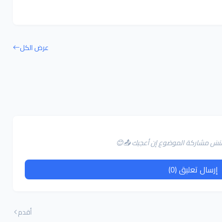
عرض الكل
لا تنسَ مشاركة الموضوع إن أعجبك 📤😊
إرسال تعليق (0)
أقدم