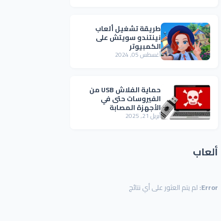
طريقة تشغيل ألعاب
نينتندو سويتش على
الكمبيوتر
أغسطس 05, 2024
حماية الفلاش USB من
الفيروسات حتى في
الأجهزة المصابة
أبريل 21, 2025
ألعاب
Error:
لم يتم العثور على أي نتائج