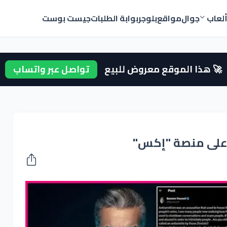
لعاب
جوال
مواقع
بلوجر
بوابة الطلبات
جيست بوست
🚀 هذا الموقع معروض للبيع
تواصل عبر واتساب
لى منصة "إكس"