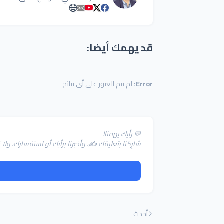
قد يهمك أيضا:
Error:
لم يتم العثور على أي نتائج
💬 رأيك يهمنا!
شارِكنا بتعليقك ✍️، وأخبرنا برأيك أو استفسارك، و
أحدث